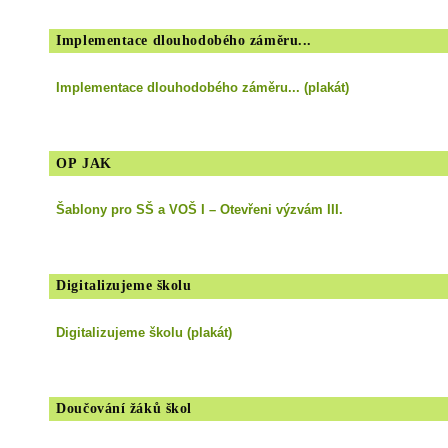
Implementace dlouhodobého záměru...
Implementace dlouhodobého záměru... (plakát)
OP JAK
Šablony pro SŠ a VOŠ I – Otevřeni výzvám III.
Digitalizujeme školu
Digitalizujeme školu (plakát)
Doučování žáků škol