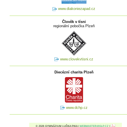
www.diakoniezapad.cz
Člověk v tísni
regionální pobočka Plzeň
www.clovekvtisni.cz
Diecézní charita Plzeň
www.dchp.cz
© 2026 GYMNÁZIUM LUĎKA PIKA |
WEBMASTER@GLP.CZ
|