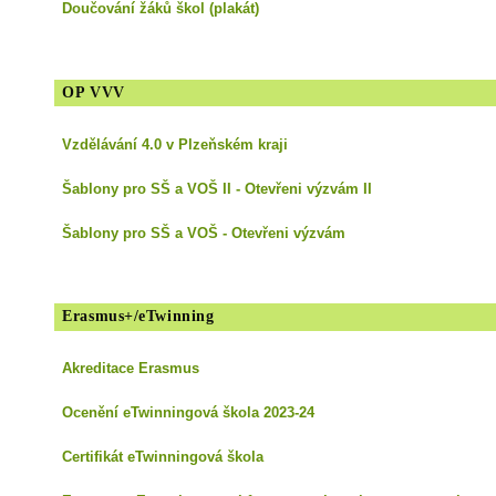
Doučování žáků škol (plakát)
OP VVV
Vzdělávání 4.0 v Plzeňském kraji
Šablony pro SŠ a VOŠ II - Otevřeni výzvám II
Šablony pro SŠ a VOŠ - Otevřeni výzvám
Erasmus+/eTwinning
Akreditace Erasmus
Ocenění eTwinningová škola 2023-24
Certifikát eTwinningová škola