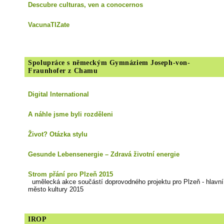
Descubre culturas, ven a conocernos
VacunaTIZate
Spolupráce s německým Gymnáziem Joseph-von-
Fraunhofer z Chamu
Digital International
A náhle jsme byli rozděleni
Život? Otázka stylu
Gesunde Lebensenergie – Zdravá životní energie
Strom přání pro Plzeň 2015
umělecká akce součástí doprovodného projektu pro Plzeň - hlavní
město kultury 2015
IROP