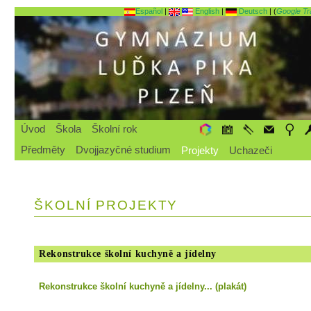
Español
|
English
|
Deutsch
| (
Google Tr
Úvod
Škola
Školní rok
Předměty
Dvojjazyčné studium
Projekty
Uchazeči
ŠKOLNÍ PROJEKTY
Rekonstrukce školní kuchyně a jídelny
Rekonstrukce školní kuchyně a jídelny... (plakát)