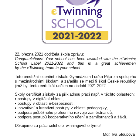
22. března 2021 obdržela škola zprávu:
Congratulations! Your school has been awarded with the eTwinnin
School Label 2021-2022 and this is a great achievemen
by the eTwinning team in your school.
Toto prestižní ocenění získalo Gymnázium Luďka Pika za spoluprác
s mezinárodními školami a zařadilo se mezi 9 škol České republiky
jimž byl tento certifikát udělen na období 2021-2022.
Školy certifikát získaly za příkladnou práci např. v těchto oblastech:
• postupy v digitální oblasti,
• postupy v oblasti e-bezpečnosti,
• inovativní a kreativní postupy v oblasti pedagogiky,
• podpora průběžného profesního rozvoje zaměstnanců,
• podpora postupů kooperativního učení u zaměstnanců a žáků.
Děkujeme za práci celého eTwinningového týmu!
Mgr. Iva Sloupová