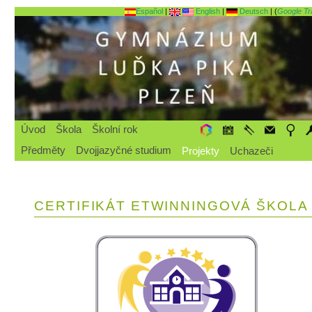
Español
|
English
|
Deutsch
| (
Google Tr
Úvod
Škola
Školní rok
Předměty
Dvojjazyčné studium
Projekty
Uchazeči
CERTIFIKÁT ETWINNINGOVÁ ŠKOLA