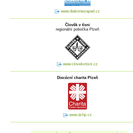
www.diakoniezapad.cz
Člověk v tísni
regionální pobočka Plzeň
www.clovekvtisni.cz
Diecézní charita Plzeň
www.dchp.cz