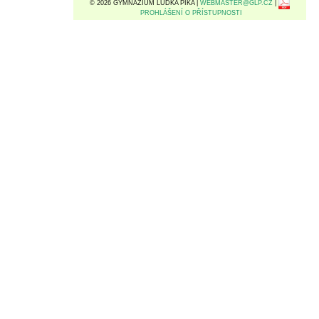
© 2026 GYMNÁZIUM LUĎKA PIKA |
WEBMASTER@GLP.CZ
|
PROHLÁŠENÍ O PŘÍSTUPNOSTI