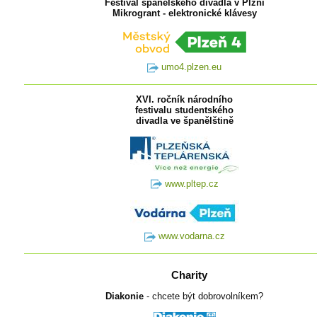
Festival španělského divadla v Plzni
Mikrogrant - elektronické klávesy
umo4.plzen.eu
XVI. ročník národního
festivalu studentského
divadla ve španělštině
www.pltep.cz
www.vodarna.cz
Charity
Diakonie
- chcete být dobrovolníkem?