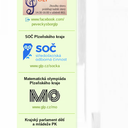
www.facebook.com/
peveckysborglp
SOČ Plzeňského kraje
www.glp.cz/socka
Matematická olympiáda
Plzeňského kraje
www.glp.cz/mo
Krajský parlament dětí
a mládeže PK