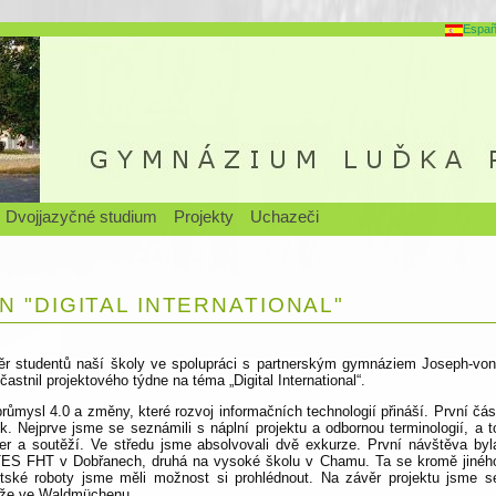
Españ
Dvojjazyčné studium
Projekty
Uchazeči
 "DIGITAL INTERNATIONAL"
běr studentů naší školy ve spolupráci s partnerským gymnáziem Joseph-von
nil projektového týdne na téma „Digital International“.
průmysl 4.0 a změny, které rozvoj informačních technologií přináší. První čás
k. Nejprve jsme se seznámili s náplní projektu a odbornou terminologií, a t
er a soutěží. Ve středu jsme absolvovali dvě exkurze. První návštěva byl
S FHT v Dobřanech, druhá na vysoké školu v Chamu. Ta se kromě jinéh
ntské roboty jsme měli možnost si prohlédnout. Na závěr projektu jsme s
deže ve Waldmüchenu.