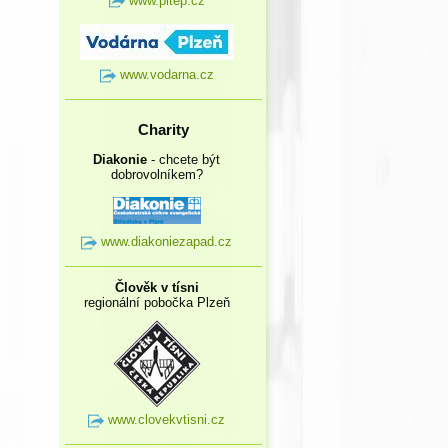
www.pltep.cz
www.vodarna.cz
Charity
Diakonie
- chcete být
dobrovolníkem?
www.diakoniezapad.cz
Člověk v tísni
regionální pobočka Plzeň
www.clovekvtisni.cz