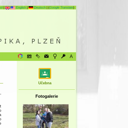
ol
|
English
|
Deutsch
| (
Google Translate
)
A
Učebna
-
Fotogalerie
t
o
a
o
e