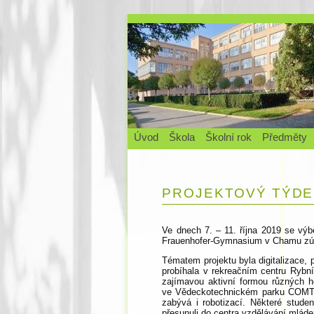
Úvod
Škola
Školní rok
Předměty
PROJEKTOVÝ TÝDEN
Ve dnech 7. – 11. října 2019 se vý
Frauenhofer-Gymnasium v Chamu zúčast
Tématem projektu byla digitalizace, 
probíhala v rekreačním centru Rybní
zajímavou aktivní formou různých h
ve Vědeckotechnickém parku COMTE
zabývá i robotizací. Některé stude
přesunuli do centra vzdělávání mlá