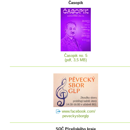
Časopik
Časopik no. 5
(pdf, 3,5 MB)
www.facebook.com/
peveckysborglp
SOČ Plzeňského kraje