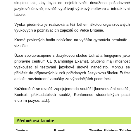
skupinu tak, aby bylo co nejefektivněji dosaženo požadované
jazykové úrovně, rovněž využívají výukový software a interaktivní
tabule.
Výuka předmětu je realizována též během školou organizovaných
výukových a poznávacích zájezdů do Velké Británie.
Kromě povinných hodin nabízíme na vyšším gymnáziu semináře -
viz dále.
Úzce spolupracujeme s Jazykovou školou Eufrat a fungujeme jako
přípravné centrum CE (Cambridge Exams). Studenti mají možnost
vyzkoušet si testování jazykové úrovně nanečisto. Mohou se
přihlásit do přípravných kurzů pořádaných Jazykovou školou Eufrat
a složit mezinárodní zkoušky za výhodnějších podmínek.
Každoročně se rovněž zapojujeme do soutěží (konverzační soutěž,
Kontext, překladatelská soutěž, Konference studentských prací
v cizím jazyce, atd.).
Předmětová komise
Jméno
E-mail
Zkratka
Kabinet
Telefo