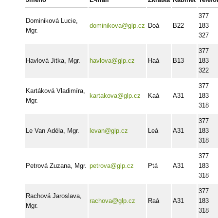
377
Dominiková Lucie,
dominikova@glp.cz
Doá
B22
183
Mgr.
327
377
Havlová Jitka, Mgr.
havlova@glp.cz
Haá
B13
183
322
377
Kartáková Vladimíra,
kartakova@glp.cz
Kaá
A31
183
Mgr.
318
377
Le Van Adéla, Mgr.
levan@glp.cz
Leá
A31
183
318
377
Petrová Zuzana, Mgr.
petrova@glp.cz
Ptá
A31
183
318
377
Rachová Jaroslava,
rachova@glp.cz
Raá
A31
183
Mgr.
318