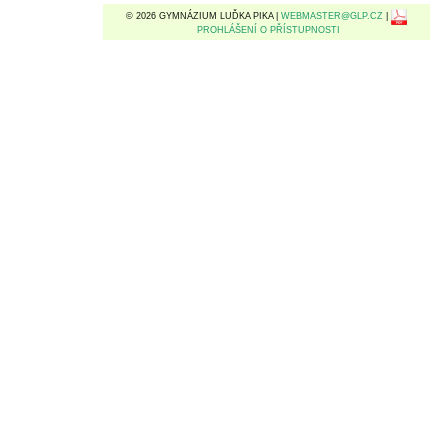
© 2026 GYMNÁZIUM LUĎKA PIKA |
WEBMASTER@GLP.CZ
|
PROHLÁŠENÍ O PŘÍSTUPNOSTI