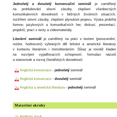
Jednoletý a dvouletý konverzační seminář
je zaměřený
na prohlubování slovní zásoby, zlepšení všeobecných
komunikativních dovedností v běžných životních situacích,
rozšíření slovní zásoby, zlepšení plynulosti projevu. Výuka probíhá
formou jazykových a komunikačních her, diskusí, prezentací,
projektů, prací s texty a videomateriály.
Literární seminář
je zaměřený na práci s textem (porozumění,
rozbor, hodnocení) vybraných děl britské a americké literatury
v kontextu literárním i mimoliterárním. Důraz je rovněž kladen
na rozvíjení vyjadřovacích schopností, formulaci názorů
a stanovisek a rozvoj čtenářských dovedností.
Anglická konverzace
-
jednoletý
seminář
Anglická konverzace
-
dvouletý
seminář
Anglická a americká literatura
-
jednoletý
seminář
Maturitní okruhy
Anglický jazyk