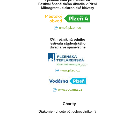
Zpíváme Vám pro radost XII
Festival španělského divadla v Plzni
Mikrogrant - elektronické klávesy
umo4.plzen.eu
XVI. ročník národního
festivalu studentského
divadla ve španělštině
www.pltep.cz
www.vodarna.cz
Charity
Diakonie
- chcete být dobrovolníkem?