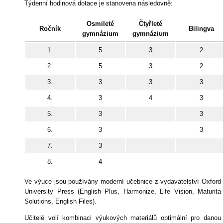
Týdenní hodinová dotace je stanovena následovně:
Osmileté
Čtyřleté
Ročník
Bilingva
gymnázium
gymnázium
1.
5
3
2
2.
5
3
2
3.
3
3
3
4.
3
4
3
5.
3
3
6.
3
3
7.
3
8.
4
Ve výuce jsou používány moderní učebnice z vydavatelství Oxford
University Press (English Plus, Harmonize, Life Vision, Maturita
Solutions, English Files).
Učitelé volí kombinaci výukových materiálů optimální pro danou