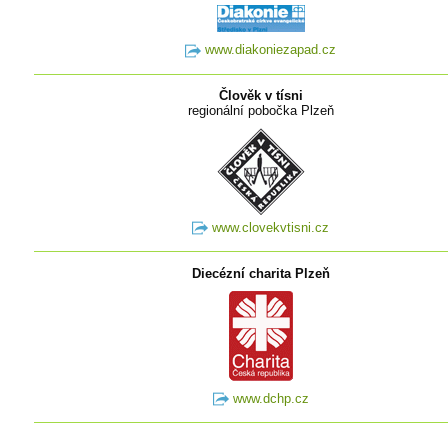
www.diakoniezapad.cz
Člověk v tísni
regionální pobočka Plzeň
www.clovekvtisni.cz
Diecézní charita Plzeň
www.dchp.cz