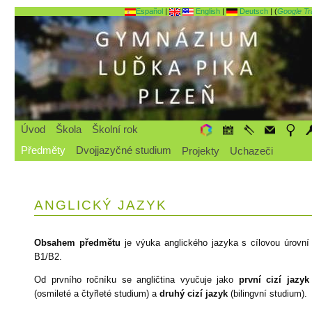
Español
|
English
|
Deutsch
| (
Google Tr
Úvod
Škola
Školní rok
Předměty
Dvojjazyčné studium
Projekty
Uchazeči
ANGLICKÝ JAZYK
Obsahem předmětu
je výuka anglického jazyka s cílovou úrovní
B1/B2.
Od prvního ročníku se angličtina vyučuje jako
první cizí jazyk
(osmileté a čtyřleté studium) a
druhý cizí jazyk
(bilingvní studium).