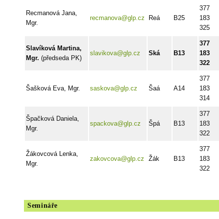
377
Recmanová Jana,
recmanova@glp.cz
Reá
B25
183
Mgr.
325
377
Slavíková Martina,
slavikova@glp.cz
Ská
B13
183
Mgr.
(předseda PK)
322
377
Šašková Eva, Mgr.
saskova@glp.cz
Šaá
A14
183
314
377
Špačková Daniela,
spackova@glp.cz
Špá
B13
183
Mgr.
322
377
Žákovcová Lenka,
zakovcova@glp.cz
Žák
B13
183
Mgr.
322
Semináře