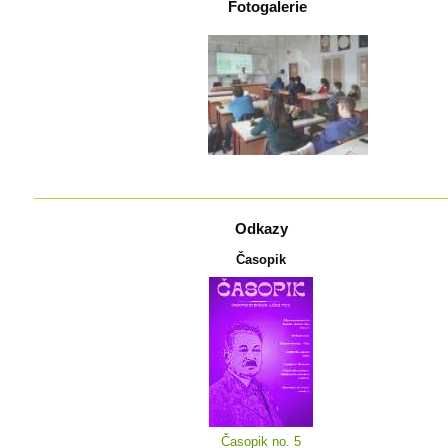
Fotogalerie
Odkazy
Časopik
Časopik no. 5