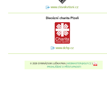
www.clovekvtisni.cz
Diecézní charita Plzeň
www.dchp.cz
© 2026 GYMNÁZIUM LUĎKA PIKA |
WEBMASTER@GLP.CZ
|
PROHLÁŠENÍ O PŘÍSTUPNOSTI