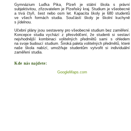
Gymnázium Luďka Pika, Plzeň je státní škola s právní
subjektivitou, zřizovatelem je Plzeňský kraj. Studium je všeobecné
a trvá čtyři, šest nebo osm let. Kapacita školy je 680 studentů
ve všech formách studia. Součástí školy je školní kuchyně
s jídelnou.
Učební plány jsou sestaveny pro všeobecné studium bez zaměření.
Koncepce studia vychází z přesvědčení, že studenti si sestaví
nejvhodnější kombinaci volitelných předmětů sami s ohledem
na svoje budoucí studium. Široká paleta volitelných předmětů, které
naše škola nabízí, umožňuje studentům vytvořit si individuální
zaměření studia.
Kde nás najdete:
GoogleMaps.com