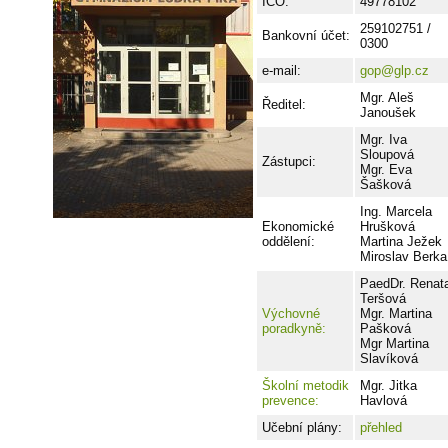
IČO:
49778102
259102751 /
Bankovní účet:
0300
e-mail:
gop@glp.cz
Mgr. Aleš
Ředitel:
Janoušek
Mgr. Iva
Sloupová
Zástupci:
Mgr. Eva
Šašková
Ing. Marcela
Ekonomické
Hrušková
oddělení:
Martina Ježek
Miroslav Berka
PaedDr. Renat
Teršová
Výchovné
Mgr. Martina
poradkyně:
Pašková
Mgr Martina
Slavíková
Školní metodik
Mgr. Jitka
prevence:
Havlová
Učební plány:
přehled