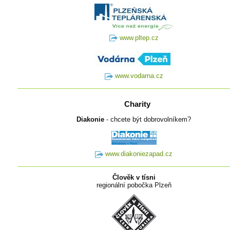
www.pltep.cz
www.vodarna.cz
Charity
Diakonie
- chcete být dobrovolníkem?
www.diakoniezapad.cz
Člověk v tísni
regionální pobočka Plzeň