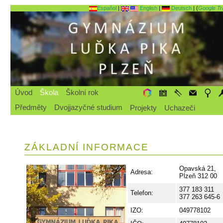
Español
|
English
|
Deutsch
| (
Google Tr
Úvod
Škola
Školní rok
Předměty
Dvojjazyčné studium
Projekty
Uchazeči
ZÁKLADNÍ INFORMACE
Opavská 21,
Adresa:
Plzeň 312 00
377 183 311
Telefon:
377 263 645-6
IZO:
049778102