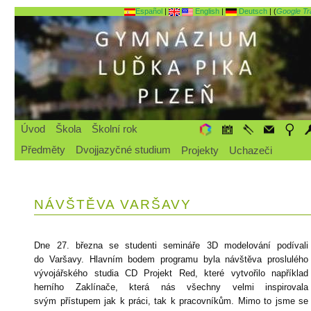
Español
|
English
|
Deutsch
| (
Google Tr
Úvod
Škola
Školní rok
Předměty
Dvojjazyčné studium
Projekty
Uchazeči
NÁVŠTĚVA VARŠAVY
Dne 27. března se studenti semináře 3D modelování podívali
do Varšavy. Hlavním bodem programu byla návštěva proslulého
vývojářského studia CD Projekt Red, které vytvořilo například
herního Zaklínače, která nás všechny velmi inspirovala
svým přístupem jak k práci, tak k pracovníkům. Mimo to jsme se