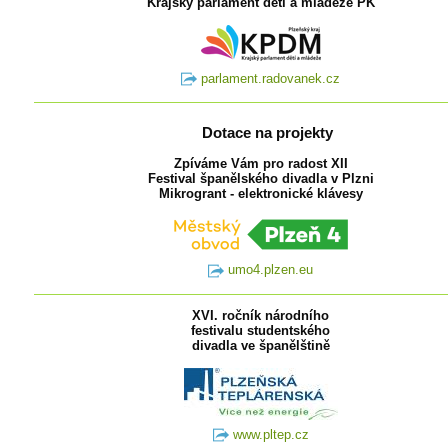
Krajský parlament dětí a mládeže PK
parlament.radovanek.cz
Dotace na projekty
Zpíváme Vám pro radost XII
Festival španělského divadla v Plzni
Mikrogrant - elektronické klávesy
umo4.plzen.eu
XVI. ročník národního
festivalu studentského
divadla ve španělštině
www.pltep.cz