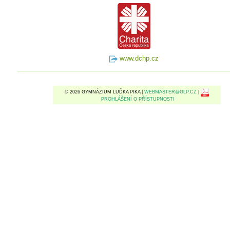
www.dchp.cz
© 2026 GYMNÁZIUM LUĎKA PIKA |
WEBMASTER@GLP.CZ
|
PROHLÁŠENÍ O PŘÍSTUPNOSTI