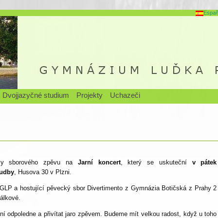
Españ
Dvojjazyčné studium
Projekty
Uchazeči
íky sborového zpěvu na
Jarní koncert
, který se uskuteční
v pátek
hudby
, Husova 30 v Plzni.
GLP a hostující pěvecký sbor Divertimento z Gymnázia Botičská z Prahy 2
álkové.
bní odpoledne a přivítat jaro zpěvem. Budeme mít velkou radost, když u toho