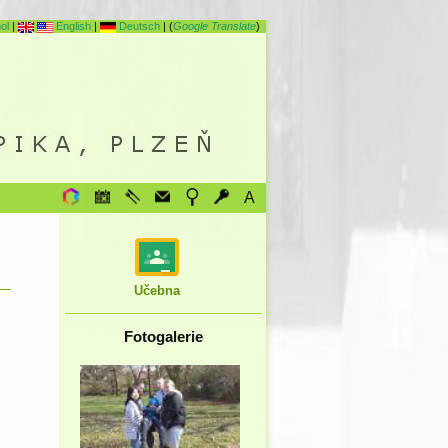
ol
|
English
|
Deutsch
| (
Google Translate
)
A
Učebna
Fotogalerie