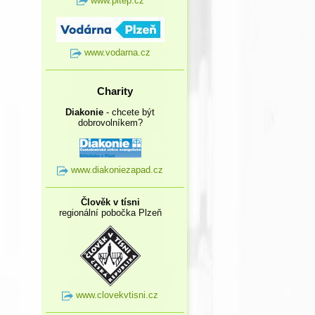
www.pltep.cz
www.vodarna.cz
Charity
Diakonie
- chcete být
dobrovolníkem?
www.diakoniezapad.cz
Člověk v tísni
regionální pobočka Plzeň
www.clovekvtisni.cz