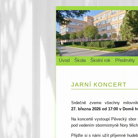
Úvod
Škola
Školní rok
Předměty
JARNÍ KONCERT
Srdečně zveme všechny milovn
27. března 2026 od 17:00 v Domě 
Na koncertě vystoupí Pěvecký sbor 
pod vedením sbormistryně Nory Mich
Přijďte si s námi užít příjemné hude