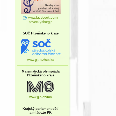
www.facebook.com/
peveckysborglp
SOČ Plzeňského kraje
www.glp.cz/socka
Matematická olympiáda
Plzeňského kraje
www.glp.cz/mo
Krajský parlament dětí
a mládeže PK