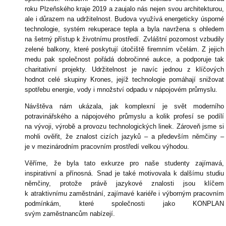
roku Plzeňského kraje 2019 a zaujalo nás nejen svou architekturou,
ale i důrazem na udržitelnost. Budova využívá energeticky úsporné
technologie, systém rekuperace tepla a byla navržena s ohledem
na šetrný přístup k životnímu prostředí. Zvláštní pozornost vzbudily
zelené balkony, které poskytují útočiště firemním včelám. Z jejich
medu pak společnost pořádá dobročinné aukce, a podporuje tak
charitativní projekty. Udržitelnost je navíc jednou z klíčových
hodnot celé skupiny Krones, jejíž technologie pomáhají snižovat
spotřebu energie, vody i množství odpadu v nápojovém průmyslu.
Návštěva nám ukázala, jak komplexní je svět moderního
potravinářského a nápojového průmyslu a kolik profesí se podílí
na vývoji, výrobě a provozu technologických linek. Zároveň jsme si
mohli ověřit, že znalost cizích jazyků – a především němčiny –
je v mezinárodním pracovním prostředí velkou výhodou.
Věříme, že byla tato exkurze pro naše studenty zajímavá,
inspirativní a přínosná. Snad je také motivovala k dalšímu studiu
němčiny, protože právě jazykové znalosti jsou klíčem
k atraktivnímu zaměstnání, zajímavé kariéře i výborným pracovním
podmínkám, které společnosti jako KONPLAN
svým zaměstnancům nabízejí.