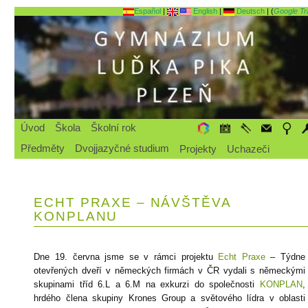
Español
|
English
|
Deutsch
| (
Google Tr
Úvod
Škola
Školní rok
Předměty
Dvojjazyčné studium
Projekty
Uchazeči
ECHT PRAXE – NÁVŠTĚVA
KONPLANU
Dne 19. června jsme se v rámci projektu
Echt Praxe
– Týdne
otevřených dveří v německých firmách v ČR vydali s německými
skupinami tříd 6.L a 6.M na exkurzi do společnosti
KONPLAN
,
hrdého člena skupiny Krones Group a světového lídra v oblasti