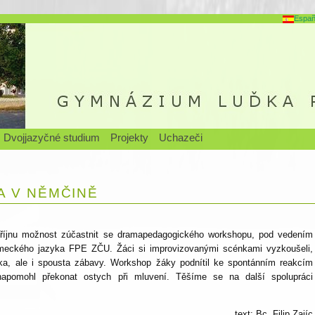
Españ
Dvojjazyčné studium
Projekty
Uchazeči
 V NĚMČINĚ
 říjnu možnost zúčastnit se dramapedagogického workshopu, pod vedením
meckého jazyka FPE ZČU. Žáci si improvizovanými scénkami vyzkoušeli,
ka, ale i spousta zábavy. Workshop žáky podnítil ke spontánním reakcím
apomohl překonat ostych při mluvení. Těšíme se na další spolupráci
text: Bc. Filip Zajíc