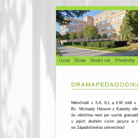
Úvod
Škola
Školní rok
Předměty
DRAMAPEDAGOGIKA
Němčináři z 3.A, 6.L a 6.M měli v
Bc. Michaely Hánové z Katedry ně
že němčina není jen suchá gramati
v jejich druhém cizím jazyce a n
se Západočeskou univerzitou!