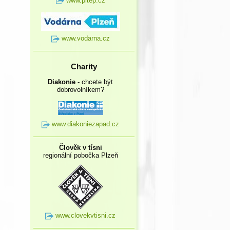
www.pltep.cz
www.vodarna.cz
Charity
Diakonie
- chcete být
dobrovolníkem?
www.diakoniezapad.cz
Člověk v tísni
regionální pobočka Plzeň
www.clovekvtisni.cz