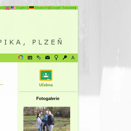
ol
|
English
|
Deutsch
| (
Google Translate
)
A
Učebna
Fotogalerie