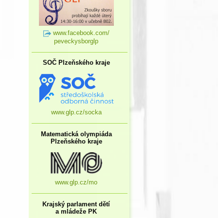
www.facebook.com/
peveckysborglp
SOČ Plzeňského kraje
www.glp.cz/socka
Matematická olympiáda
Plzeňského kraje
www.glp.cz/mo
Krajský parlament dětí
a mládeže PK