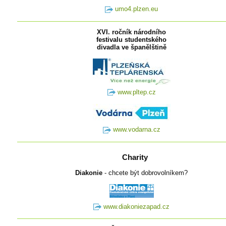
umo4.plzen.eu
XVI. ročník národního
festivalu studentského
divadla ve španělštině
www.pltep.cz
www.vodarna.cz
Charity
Diakonie
- chcete být dobrovolníkem?
www.diakoniezapad.cz