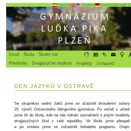
Español
|
English
|
Deutsch
| (
Google Tr
Úvod
Škola
Školní rok
Předměty
Dvojjazyčné studium
Projekty
Uchazeči
DEN JAZYKŮ V OSTRAVĚ
Se skupinkou sedmi žáků jsme se účastnili dvoudenní oslavy
20. výročí Ostravského bilingvního gymnázia. Po večeři s učiteli
jsme šli do školy, kde na nás čekalo seznámení s jinými studenty
dvojjazyčných škol z celé republiky. Ve škole jsme přespali
a po snídani jsme se zúčastnili bohatého programu, čítajíc