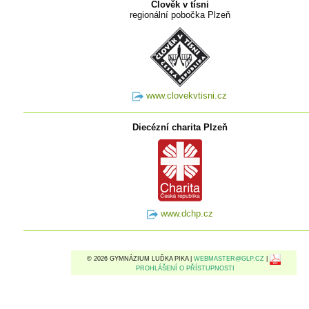
Člověk v tísni
regionální pobočka Plzeň
www.clovekvtisni.cz
Diecézní charita Plzeň
www.dchp.cz
© 2026 GYMNÁZIUM LUĎKA PIKA |
WEBMASTER@GLP.CZ
|
PROHLÁŠENÍ O PŘÍSTUPNOSTI