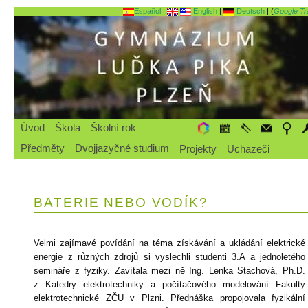
Español
|
English
|
Deutsch
| (
Google Tr
Úvod
Škola
Školní rok
Předměty
Dvojjazyčné studium
Projekty
Uchazeči
BATERIE NEBO VODÍK?
Velmi zajímavé povídání na téma získávání a ukládání elektrické
energie z různých zdrojů si vyslechli studenti 3.A a jednoletého
semináře z fyziky. Zavítala mezi ně Ing. Lenka Stachová, Ph.D.
z Katedry elektrotechniky a počítačového modelování Fakulty
elektrotechnické ZČU v Plzni. Přednáška propojovala fyzikální