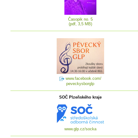
Časopik no. 5
(pdf, 3,5 MB)
www.facebook.com/
peveckysborglp
SOČ Plzeňského kraje
www.glp.cz/socka