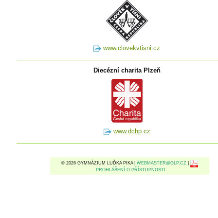
www.clovekvtisni.cz
Diecézní charita Plzeň
www.dchp.cz
© 2026 GYMNÁZIUM LUĎKA PIKA |
WEBMASTER@GLP.CZ
|
PROHLÁŠENÍ O PŘÍSTUPNOSTI