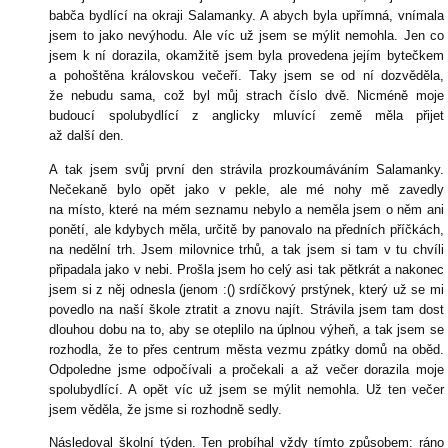
babča bydlící na okraji Salamanky. A abych byla upřímná, vnímala
jsem to jako nevýhodu. Ale víc už jsem se mýlit nemohla. Jen co
jsem k ní dorazila, okamžitě jsem byla provedena jejím bytečkem
a pohoštěna královskou večeří. Taky jsem se od ní dozvěděla,
že nebudu sama, což byl můj strach číslo dvě. Nicméně moje
budoucí spolubydlící z anglicky mluvící země měla přijet
až další den.
A tak jsem svůj první den strávila prozkoumáváním Salamanky.
Nečekaně bylo opět jako v pekle, ale mé nohy mě zavedly
na místo, které na mém seznamu nebylo a neměla jsem o něm ani
ponětí, ale kdybych měla, určitě by panovalo na předních příčkách,
na nedělní trh. Jsem milovnice trhů, a tak jsem si tam v tu chvíli
připadala jako v nebi. Prošla jsem ho celý asi tak pětkrát a nakonec
jsem si z něj odnesla (jenom :() srdíčkový prstýnek, který už se mi
povedlo na naší škole ztratit a znovu najít. Strávila jsem tam dost
dlouhou dobu na to, aby se oteplilo na úplnou výheň, a tak jsem se
rozhodla, že to přes centrum města vezmu zpátky domů na oběd.
Odpoledne jsme odpočívali a pročekali a až večer dorazila moje
spolubydlící. A opět víc už jsem se mýlit nemohla. Už ten večer
jsem věděla, že jsme si rozhodně sedly.
Následoval školní týden. Ten probíhal vždy tímto způsobem: ráno