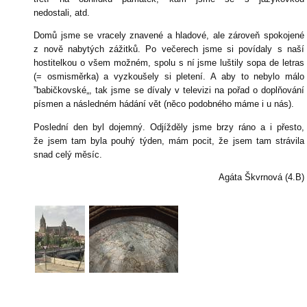
nedostali, atd.
Domů jsme se vracely znavené a hladové, ale zároveň spokojené
z nově nabytých zážitků. Po večerech jsme si povídaly s naší
hostitelkou o všem možném, spolu s ní jsme luštily sopa de letras
(= osmisměrka) a vyzkoušely si pletení. A aby to nebylo málo
”babičkovské„, tak jsme se dívaly v televizi na pořad o doplňování
písmen a následném hádání vět (něco podobného máme i u nás).
Poslední den byl dojemný. Odjížděly jsme brzy ráno a i přesto,
že jsem tam byla pouhý týden, mám pocit, že jsem tam strávila
snad celý měsíc.
Agáta Škvrnová (4.B)