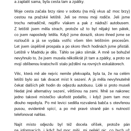
a zaplatit sama, byla cesta tam a zpátky.
Moje cesta začala brzy ráno v sobotu (na můj vkus až moc brzy)
cestou na pražské letiště. Jeli se mnou moji rodiče. Jeli jsme
trochu netradičně, nejdřív vlakem a pak z nádraží autobusem.
Z letiště jsem měla strach, protože už to byl nějaký ten pátek,
co jsem naposledy letěla. Když jsme dorazili, skoro ihned jsme se
rozloučili a já se vydala vstříc všem těm letištním procesům.
Let jsem úspěšně prospala a po skoro třech hodinách jsme přistáli.
Letiště v Madridu je děs. Táhlo se jako slimák. A mně se bohužel
nevyhnulo to, že jsem musela několikrát jít tam a zpátky, a proto se
mojí oblíbenou kratochvílí stalo ježdění na rovných eskalátorech.
Věc, která mě ale nejvíc nemile překvapila, byla ta, že na celém
letišti bylo asi tak dvacet míst k sezení. A já měla nevyhnutelně
čekat dalších pět hodin do odjezdu autobusu. Lidé si proto museli
hledat jiné alternativy sezení, většinou na zemi. Mně se nakonec
jedno takové místečko ukořistit podařilo, i když jsem tam moc
dlouho nepobyla. Po mé levici seděla rozvalená babča s otevřenou
pusou, evidentně spící, a po mé pravé straně pán s nutností
telefonovat nahlas.
Najít místo odjezdu byl též docela oříšek, protože pán
na informacích, i když byl moc milý, mi neřekl nic, co bych už