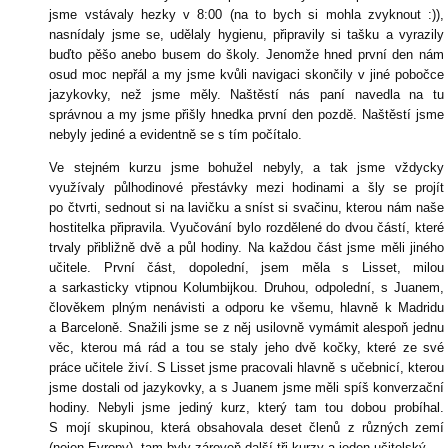
jsme vstávaly hezky v 8:00 (na to bych si mohla zvyknout :)),
nasnídaly jsme se, udělaly hygienu, připravily si tašku a vyrazily
buďto pěšo anebo busem do školy. Jenomže hned první den nám
osud moc nepřál a my jsme kvůli navigaci skončily v jiné pobočce
jazykovky, než jsme měly. Naštěstí nás paní navedla na tu
správnou a my jsme přišly hnedka první den pozdě. Naštěstí jsme
nebyly jediné a evidentně se s tím počítalo.
Ve stejném kurzu jsme bohužel nebyly, a tak jsme vždycky
využívaly půlhodinové přestávky mezi hodinami a šly se projít
po čtvrti, sednout si na lavičku a sníst si svačinu, kterou nám naše
hostitelka připravila. Vyučování bylo rozdělené do dvou částí, které
trvaly přibližně dvě a půl hodiny. Na každou část jsme měli jiného
učitele. První část, dopolední, jsem měla s Lisset, milou
a sarkasticky vtipnou Kolumbijkou. Druhou, odpolední, s Juanem,
člověkem plným nenávisti a odporu ke všemu, hlavně k Madridu
a Barceloně. Snažili jsme se z něj usilovně vymámit alespoň jednu
věc, kterou má rád a tou se staly jeho dvě kočky, které ze své
práce učitele živí. S Lisset jsme pracovali hlavně s učebnicí, kterou
jsme dostali od jazykovky, a s Juanem jsme měli spíš konverzační
hodiny. Nebyli jsme jediný kurz, který tam tou dobou probíhal.
S mojí skupinou, která obsahovala deset členů z různých zemí
(nejen Evropy), tam byly zároveň další tři kurzy a jeden učitelský.