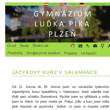
Español
|
English
|
Deutsch
| (
Google Tr
Úvod
Škola
Školní rok
Předměty
Dvojjazyčné studium
Projekty
Uchazeči
JAZYKOVÝ KURZ V SALAMANCE
Od 21. června do 28. června jsem se zúčastnila týdenního
stipendijního kurzu španělštiny v Salamance, který nabídla mojí
třídě paní učitelka Dominiková. Rychle jsem se přihlásila a měla
jsem to štěstí, že jsem mohla jet. Pobyt, jídlo a kurz jsem měla
plně hrazené od jazykovky. Jediné, co jsem si musela zařídit