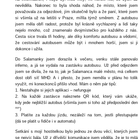
nevěděla. Nakonec to byla shoda náhod, že místo, které jsem
považovala za odjezdové, jím skutečně bylo a že paní, které jsem
si všimla už na letišti v Praze, mířila týmž směrem. Z autobusu
jsem měla obří radost, protože byl krásně vychlazený a lidí taky
nejelo mnoho, což znamenalo dvojmístečko pro každého z nás.
Cesta sice trvala tři hodiny, ale díky komfortu autobusu a vědomí,
že cestování autobusem může být i mnohem horší, jsem si ji
dokonce i užila.
Do Salamanky jsem dorazila k večeru, venku stále panovalo
inferno, a já se vydala na zastávku autobusu. Už před odjezdem
jsem se divila, že na to, jak je Salamanca malé město, má celkem
dost obří síť MHD. A i přesto, že jsem neměla v plánu ho tolik
využít, mi koneckonců přišlo vhod. Mám o něm pár tipů:
1. Nestahujte si jejich aplikaci – nefunguje
2. Na každé zastávce naleznete QR kód, který vám ukáže,
kdy jede nejbližší autobus (všimla jsem si toho až předposlední den
^^’)
3. Platíte za každou jízdu, nezáleží na tom, jestli přestupujete
(dá se platit u řidiče i v automatu)
Setkání s mojí hostitelkou bylo jednou ze dvou věcí, kterých jsem
se nejvíc bála. Už z dřívější komunikace jsem věděla, že je to milá