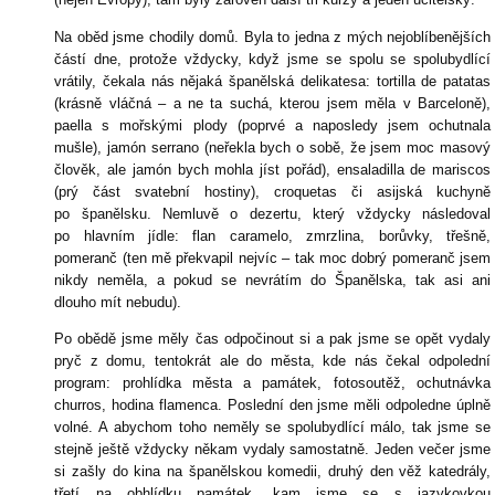
Na oběd jsme chodily domů. Byla to jedna z mých nejoblíbenějších
částí dne, protože vždycky, když jsme se spolu se spolubydlící
vrátily, čekala nás nějaká španělská delikatesa: tortilla de patatas
(krásně vláčná – a ne ta suchá, kterou jsem měla v Barceloně),
paella s mořskými plody (poprvé a naposledy jsem ochutnala
mušle), jamón serrano (neřekla bych o sobě, že jsem moc masový
člověk, ale jamón bych mohla jíst pořád), ensaladilla de mariscos
(prý část svatební hostiny), croquetas či asijská kuchyně
po španělsku. Nemluvě o dezertu, který vždycky následoval
po hlavním jídle: flan caramelo, zmrzlina, borůvky, třešně,
pomeranč (ten mě překvapil nejvíc – tak moc dobrý pomeranč jsem
nikdy neměla, a pokud se nevrátím do Španělska, tak asi ani
dlouho mít nebudu).
Po obědě jsme měly čas odpočinout si a pak jsme se opět vydaly
pryč z domu, tentokrát ale do města, kde nás čekal odpolední
program: prohlídka města a památek, fotosoutěž, ochutnávka
churros, hodina flamenca. Poslední den jsme měli odpoledne úplně
volné. A abychom toho neměly se spolubydlící málo, tak jsme se
stejně ještě vždycky někam vydaly samostatně. Jeden večer jsme
si zašly do kina na španělskou komedii, druhý den věž katedrály,
třetí na obhlídku památek, kam jsme se s jazykovkou