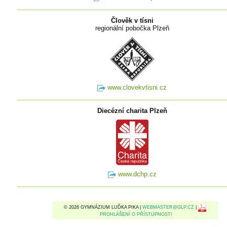
Člověk v tísni
regionální pobočka Plzeň
www.clovekvtisni.cz
Diecézní charita Plzeň
www.dchp.cz
© 2026 GYMNÁZIUM LUĎKA PIKA |
WEBMASTER@GLP.CZ
|
PROHLÁŠENÍ O PŘÍSTUPNOSTI