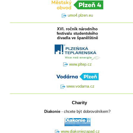
umo4.plzen.eu
XVI. ročník národního
festivalu studentského
divadla ve španělštině
www.pltep.cz
www.vodarna.cz
Charity
Diakonie
- chcete být dobrovolníkem?
www.diakoniezapad.cz